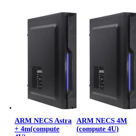
ARM NECS Astra
ARM NECS 4M
+ 4m(compute
(compute 4U)