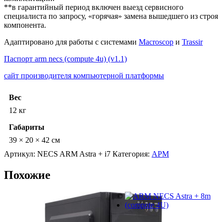
**в гарантийный период включен выезд сервисного
специалиста по запросу, «горячая» замена вышедшего из строя
компонента.
Адаптировано для работы с системами
Macroscop
и
Trassir
Паспорт arm necs (compute 4u) (v1.1)
сайт производителя компьютерной платформы
Вес
12 кг
Габариты
39 × 20 × 42 см
Артикул:
NECS ARM Astra + i7
Категория:
АРМ
Похожие
©