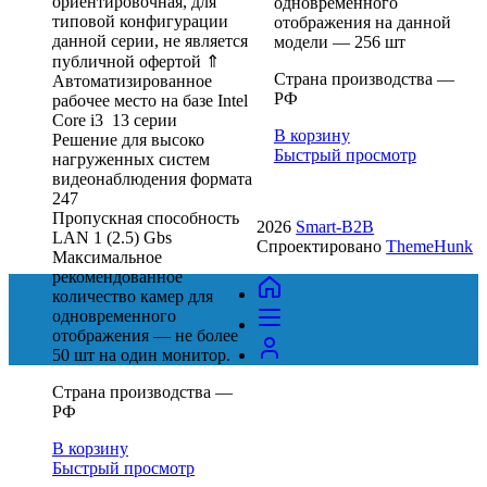
ориентировочная, для
одновременного
типовой конфигурации
отображения на данной
данной серии, не является
модели — 256 шт
публичной офертой ⇑
Страна производства —
Автоматизированное
РФ
рабочее место на базе Intel
Core i3 13 серии
В корзину
Решение для высоко
Быстрый просмотр
нагруженных систем
видеонаблюдения формата
247
Пропускная способность
2026
Smart-B2B
LAN 1 (2.5) Gbs
Спроектировано
ThemeHunk
Максимальное
рекомендованное
количество камер для
одновременного
отображения — не более
50 шт на один монитор.
Страна производства —
РФ
В корзину
Быстрый просмотр