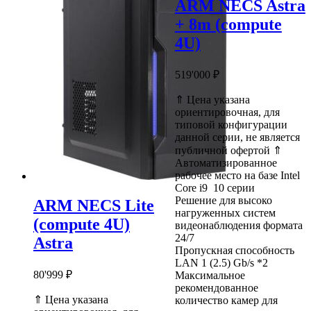
ARM NECS Astra
+ 8m (compute
4U)
519'000
₽
⇑ Цена указана
ориентировочная, для
типовой конфигурации
данной серии, не является
публичной офертой ⇑
Автоматизированное
рабочее место на базе Intel
Core i9 10 серии
Решение для высоко
ARM NECS Lite
нагруженных систем
(compute 4U)
видеонаблюдения формата
24/7
Astra
Пропускная способность
LAN 1 (2.5) Gb/s *2
80'999
₽
Максимальное
рекомендованное
⇑ Цена указана
количество камер для