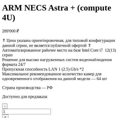
ARM NECS Astra + (compute
4U)
289'000
₽
⇑ Цена указана ориентировочная, для типовой конфигурации
данной серии, не является публичной офертой ⇑
Автоматизированное рабочее место на базе Intel Core i7 12(13)
серии
Решение для высоко нагруженных систем видеонаблюдения
формата 24/7
Пропускная способность LAN 1 (2.5) Gb/s *2
Максимальное рекомендованное количество камер для
одновременного отображения на данной модели — 64 шт
Страна производства — РФ
Доступно для предзаказа
-
Количество
товара
+