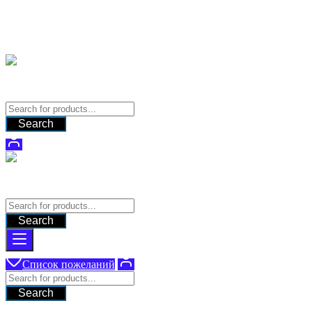
Перейти
Поставка оборудования для систем видеонаблюдения
к
содержимому
9280331@gmail.com
Поставка оборудования для систем видеонаблюдения
Search
Поставка оборудования для систем видеонаблюдения
Search
Список пожеланий
Search