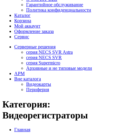
Гарантийное обслуживание
Политика конфиденциальности
Каталог
Корзина
Мой аккаунт
Оформление заказа
Сервис
Серверные решения
серия NECS SVR Astra
серия NECS SVR
серия Supermicro
Архивные и не типовые модели
АРМ
Вне каталога
Видеокарты
Периферия
Категория:
Видеорегистраторы
Главная