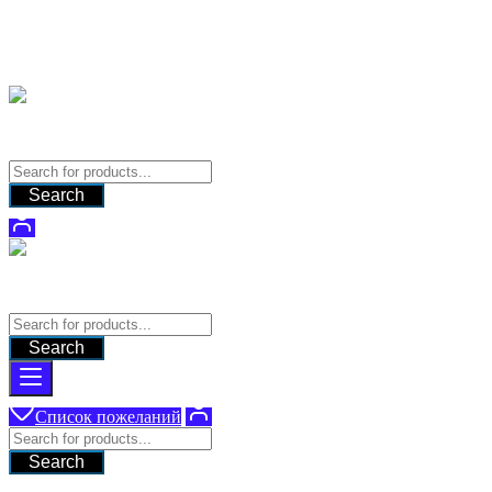
Перейти
Поставка оборудования для систем видеонаблюдения
к
содержимому
9280331@gmail.com
Поставка оборудования для систем видеонаблюдения
Search
Поставка оборудования для систем видеонаблюдения
Search
Список пожеланий
Search