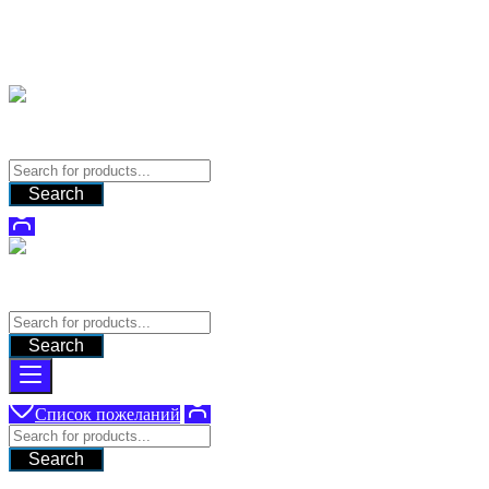
Перейти
Поставка оборудования для систем видеонаблюдения
к
содержимому
9280331@gmail.com
Поставка оборудования для систем видеонаблюдения
Search
Поставка оборудования для систем видеонаблюдения
Search
Список пожеланий
Search