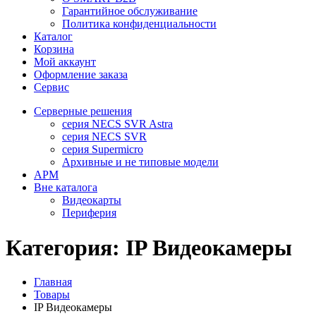
Гарантийное обслуживание
Политика конфиденциальности
Каталог
Корзина
Мой аккаунт
Оформление заказа
Сервис
Серверные решения
серия NECS SVR Astra
серия NECS SVR
серия Supermicro
Архивные и не типовые модели
АРМ
Вне каталога
Видеокарты
Периферия
Категория:
IP Видеокамеры
Главная
Товары
IP Видеокамеры