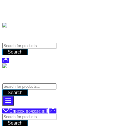
Перейти
Поставка оборудования для систем видеонаблюдения
к
содержимому
9280331@gmail.com
Поставка оборудования для систем видеонаблюдения
Search
Поставка оборудования для систем видеонаблюдения
Search
Список пожеланий
Search