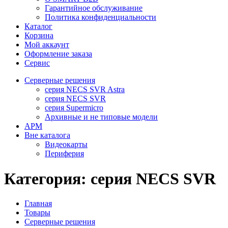
Гарантийное обслуживание
Политика конфиденциальности
Каталог
Корзина
Мой аккаунт
Оформление заказа
Сервис
Серверные решения
серия NECS SVR Astra
серия NECS SVR
серия Supermicro
Архивные и не типовые модели
АРМ
Вне каталога
Видеокарты
Периферия
Категория:
серия NECS SVR
Главная
Товары
Серверные решения