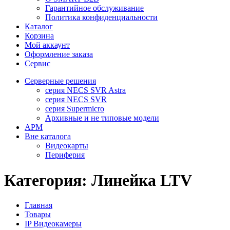
Гарантийное обслуживание
Политика конфиденциальности
Каталог
Корзина
Мой аккаунт
Оформление заказа
Сервис
Серверные решения
серия NECS SVR Astra
серия NECS SVR
серия Supermicro
Архивные и не типовые модели
АРМ
Вне каталога
Видеокарты
Периферия
Категория:
Линейка LTV
Главная
Товары
IP Видеокамеры