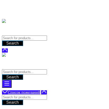
Перейти
Поставка оборудования для систем видеонаблюдения
к
содержимому
9280331@gmail.com
Поставка оборудования для систем видеонаблюдения
Search
Поставка оборудования для систем видеонаблюдения
Search
Список пожеланий
Search